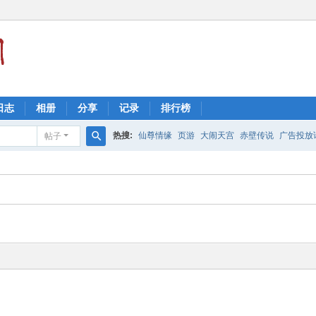
日志
相册
分享
记录
排行榜
热搜:
仙尊情缘
页游
大闹天宫
赤壁传说
广告投放请
帖子
搜
索