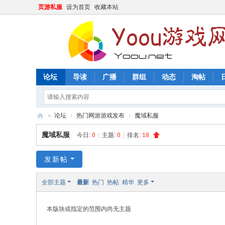
页游私服
设为首页
收藏本站
论坛
导读
广播
群组
动态
淘帖
»
论坛
›
热门网游游戏发布
›
魔域私服
Y
魔域私服
今日:
0
|
主题:
0
|
排名:
18
oo
u
发新帖
游
全部主题
最新
热门
热帖
精华
更多
戏
网
本版块或指定的范围内尚无主题