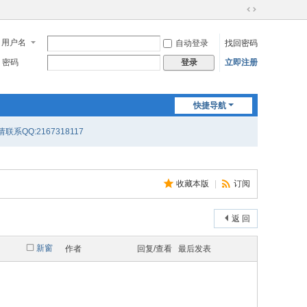
切
换
用户名
自动登录
找回密码
到
宽
密码
立即注册
登录
版
快捷导航
联系QQ:2167318117
收藏本版
|
订阅
返 回
新窗
作者
回复/查看
最后发表